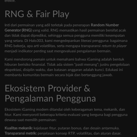
efektif.
RNG & Fair Play
Inti dari permainan yang adil terletak pada penerapan
Random Number
Generator (RNG)
yang valid. RNG memastikan hasil permainan bersifat acak
dan tidak dapat diprediksi, sehingga semua pengguna memiliki kesempatan
yang setara. Di Halo303, kami mengedepankan literasi pengguna: bagaimana
RNG bekerja, apa arti volatilitas, serta mengapa transparansi
return to player
menjadi indikator penting saat mengevaluasi pengalaman bermain.
Kami mendorong pemain untuk memahami bahwa iGaming adalah bentuk
hiburan berisiko finansial. Tidak ada sistem “pasti menang”; justru pengelolaan
ekspektasi, disiplin waktu, dan batasan anggaran adalah kunci. Edukasi ini
membantu komunitas bermain secara bijak dan bertanggung jawab.
Ekosistem Provider &
Pengalaman Pengguna
Ekosistem iGaming modern ditandai oleh keberagaman tema, mekanik, dan
fitur. Kami menyoroti beberapa kriteria evaluasi yang berguna bagi pengguna
dewasa saat memilih permainan:
Kualitas mekanik:
kejelasan fitur, putaran bonus, dan desain antarmuka.
Transparansi metrik:
penjelasan konsep RTP, volatilitas, dan aturan dasar.