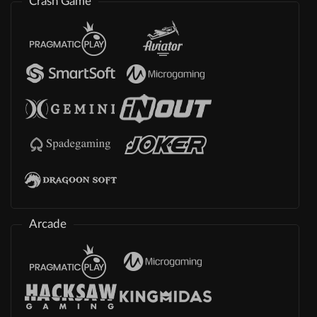
Crash Game
Arcade