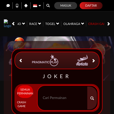
MASUK
DAFTAR
LIVE CASINO
RACE
TOGEL
OLAHRAGA
CRASH GAME
JOKER
SEMUA
PERMAINAN
CRASH
GAME