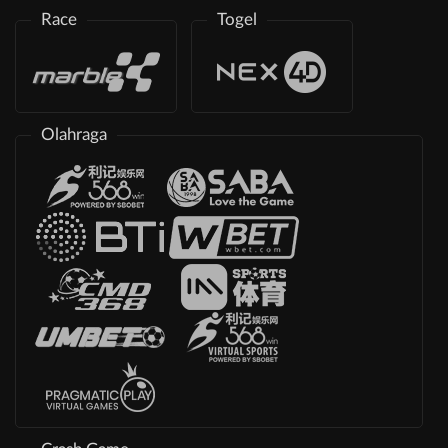
Race
Togel
Olahraga