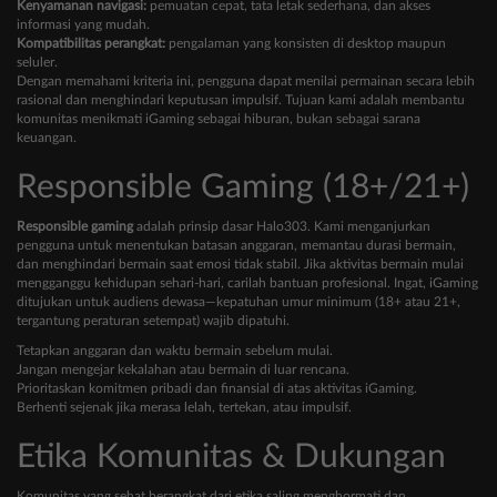
Kenyamanan navigasi:
pemuatan cepat, tata letak sederhana, dan akses
informasi yang mudah.
Kompatibilitas perangkat:
pengalaman yang konsisten di desktop maupun
seluler.
Dengan memahami kriteria ini, pengguna dapat menilai permainan secara lebih
rasional dan menghindari keputusan impulsif. Tujuan kami adalah membantu
komunitas menikmati iGaming sebagai hiburan, bukan sebagai sarana
keuangan.
Responsible Gaming (18+/21+)
Responsible gaming
adalah prinsip dasar Halo303. Kami menganjurkan
pengguna untuk menentukan batasan anggaran, memantau durasi bermain,
dan menghindari bermain saat emosi tidak stabil. Jika aktivitas bermain mulai
mengganggu kehidupan sehari-hari, carilah bantuan profesional. Ingat, iGaming
ditujukan untuk audiens dewasa—kepatuhan umur minimum (18+ atau 21+,
tergantung peraturan setempat) wajib dipatuhi.
Tetapkan anggaran dan waktu bermain sebelum mulai.
Jangan mengejar kekalahan atau bermain di luar rencana.
Prioritaskan komitmen pribadi dan finansial di atas aktivitas iGaming.
Berhenti sejenak jika merasa lelah, tertekan, atau impulsif.
Etika Komunitas & Dukungan
Komunitas yang sehat berangkat dari etika saling menghormati dan