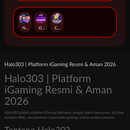
Nyan Cat
Out Run
Cash Or Crash
Halo303 | Platform iGaming Resmi & Aman 2026
Halo303 | Platform
iGaming Resmi & Aman
2026
Halo303 adalah platform iGaming berlisensi dengan fokus keamanan, fair play
berbasis RNG, dan panduan responsible gaming. Untuk audiens dewasa.