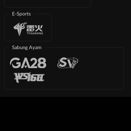
E-Sports
Sabung Ayam