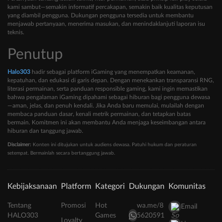
kami sambut—semakin informatif percakapan, semakin baik kualitas keputusan
yang diambil pengguna. Dukungan pengguna tersedia untuk membantu
menjawab pertanyaan, menerima masukan, dan menindaklanjuti laporan isu
teknis.
Penutup
Halo303
hadir sebagai platform iGaming yang menempatkan keamanan,
kepatuhan, dan edukasi di garis depan. Dengan menekankan transparansi RNG,
literasi permainan, serta panduan responsible gaming, kami ingin memastikan
bahwa pengalaman iGaming dipahami sebagai hiburan bagi pengguna dewasa
—aman, jelas, dan penuh kendali. Jika Anda baru memulai, mulailah dengan
membaca panduan dasar, kenali metrik permainan, dan tetapkan batas
bermain. Komitmen ini akan membantu Anda menjaga keseimbangan antara
hiburan dan tanggung jawab.
Disclaimer:
Konten ini ditujukan untuk audiens dewasa. Patuhi hukum dan peraturan
setempat. Bermainlah secara bertanggung jawab.
Kebijaksanaan
Platform
Kategori
Dukungan
Komunitas
Tentang
Promosi
Hot
wa.me/8
Email
HALO303
Games
5620591
Loyalty