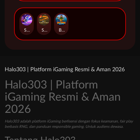
Spaceman
Slot88 High Flyer
Big Bass Crash
Halo303 | Platform iGaming Resmi & Aman 2026
Halo303 | Platform
iGaming Resmi & Aman
2026
Halo303 adalah platform iGaming berlisensi dengan fokus keamanan, fair play
berbasis RNG, dan panduan responsible gaming. Untuk audiens dewasa.