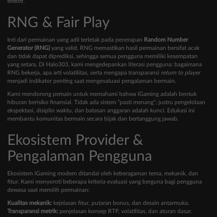
efektif.
RNG & Fair Play
Inti dari permainan yang adil terletak pada penerapan
Random Number
Generator (RNG)
yang valid. RNG memastikan hasil permainan bersifat acak
dan tidak dapat diprediksi, sehingga semua pengguna memiliki kesempatan
yang setara. Di Halo303, kami mengedepankan literasi pengguna: bagaimana
RNG bekerja, apa arti volatilitas, serta mengapa transparansi
return to player
menjadi indikator penting saat mengevaluasi pengalaman bermain.
Kami mendorong pemain untuk memahami bahwa iGaming adalah bentuk
hiburan berisiko finansial. Tidak ada sistem “pasti menang”; justru pengelolaan
ekspektasi, disiplin waktu, dan batasan anggaran adalah kunci. Edukasi ini
membantu komunitas bermain secara bijak dan bertanggung jawab.
Ekosistem Provider &
Pengalaman Pengguna
Ekosistem iGaming modern ditandai oleh keberagaman tema, mekanik, dan
fitur. Kami menyoroti beberapa kriteria evaluasi yang berguna bagi pengguna
dewasa saat memilih permainan:
Kualitas mekanik:
kejelasan fitur, putaran bonus, dan desain antarmuka.
Transparansi metrik:
penjelasan konsep RTP, volatilitas, dan aturan dasar.