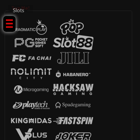
Slots