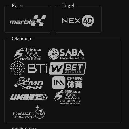
Race
Togel
Olahraga