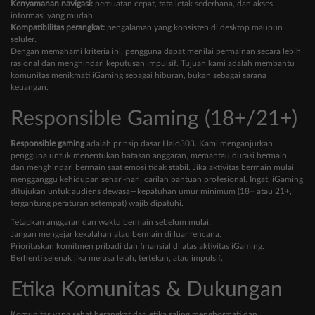
Kenyamanan navigasi:
pemuatan cepat, tata letak sederhana, dan akses
informasi yang mudah.
Kompatibilitas perangkat:
pengalaman yang konsisten di desktop maupun
seluler.
Dengan memahami kriteria ini, pengguna dapat menilai permainan secara lebih
rasional dan menghindari keputusan impulsif. Tujuan kami adalah membantu
komunitas menikmati iGaming sebagai hiburan, bukan sebagai sarana
keuangan.
Responsible Gaming (18+/21+)
Responsible gaming
adalah prinsip dasar Halo303. Kami menganjurkan
pengguna untuk menentukan batasan anggaran, memantau durasi bermain,
dan menghindari bermain saat emosi tidak stabil. Jika aktivitas bermain mulai
mengganggu kehidupan sehari-hari, carilah bantuan profesional. Ingat, iGaming
ditujukan untuk audiens dewasa—kepatuhan umur minimum (18+ atau 21+,
tergantung peraturan setempat) wajib dipatuhi.
Tetapkan anggaran dan waktu bermain sebelum mulai.
Jangan mengejar kekalahan atau bermain di luar rencana.
Prioritaskan komitmen pribadi dan finansial di atas aktivitas iGaming.
Berhenti sejenak jika merasa lelah, tertekan, atau impulsif.
Etika Komunitas & Dukungan
Komunitas yang sehat berangkat dari etika saling menghormati dan