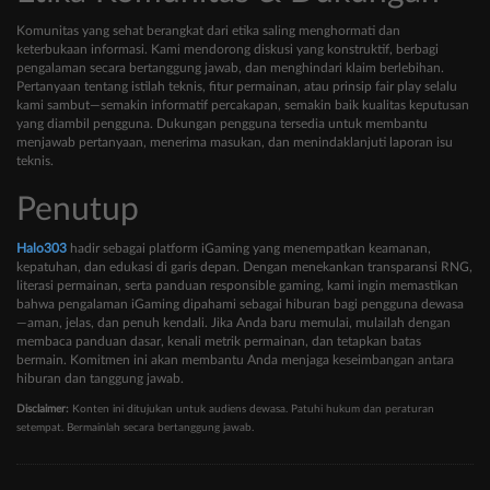
Komunitas yang sehat berangkat dari etika saling menghormati dan
keterbukaan informasi. Kami mendorong diskusi yang konstruktif, berbagi
pengalaman secara bertanggung jawab, dan menghindari klaim berlebihan.
Pertanyaan tentang istilah teknis, fitur permainan, atau prinsip fair play selalu
kami sambut—semakin informatif percakapan, semakin baik kualitas keputusan
yang diambil pengguna. Dukungan pengguna tersedia untuk membantu
menjawab pertanyaan, menerima masukan, dan menindaklanjuti laporan isu
teknis.
Penutup
Halo303
hadir sebagai platform iGaming yang menempatkan keamanan,
kepatuhan, dan edukasi di garis depan. Dengan menekankan transparansi RNG,
literasi permainan, serta panduan responsible gaming, kami ingin memastikan
bahwa pengalaman iGaming dipahami sebagai hiburan bagi pengguna dewasa
—aman, jelas, dan penuh kendali. Jika Anda baru memulai, mulailah dengan
membaca panduan dasar, kenali metrik permainan, dan tetapkan batas
bermain. Komitmen ini akan membantu Anda menjaga keseimbangan antara
hiburan dan tanggung jawab.
Disclaimer:
Konten ini ditujukan untuk audiens dewasa. Patuhi hukum dan peraturan
setempat. Bermainlah secara bertanggung jawab.