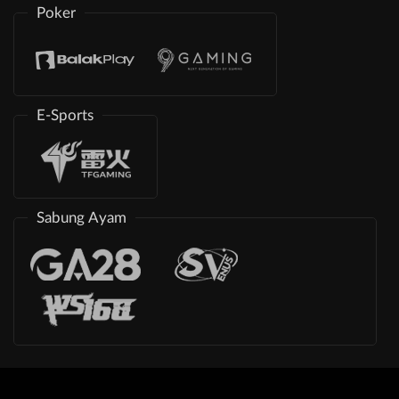
Poker
E-Sports
Sabung Ayam