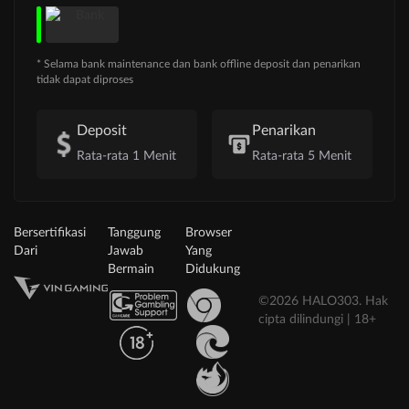
* Selama bank maintenance dan bank offline deposit dan penarikan
tidak dapat diproses
Deposit
Penarikan
Rata-rata 1 Menit
Rata-rata 5 Menit
Bersertifikasi
Tanggung
Browser
Dari
Jawab
Yang
Bermain
Didukung
©2026 HALO303. Hak
cipta dilindungi | 18+