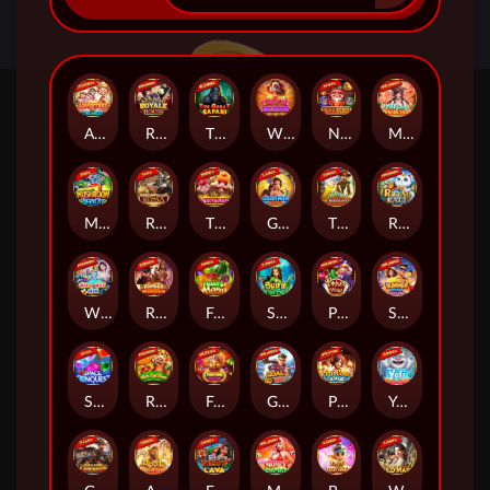
Adventure To The West
Royale House
The Great Safari
Wild Calavera
Neko Riches
Mahjong Princess
Mushroom Bandit
Roma
The Nutcrackers
Golden Moon Empire
The Maya Myth
Royal Katt
Wild Wet Win
Ranger Showdown
Fruits Mania
Spirit of the Sea
Poker Ways
Summer Splash Paradise
Space Conquest
Rich Cai Shen
Fortune Jewels III
Goal Go Win
Pai Gow Ways
Yeti Boom