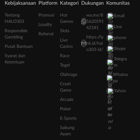
Kebijaksanaan
Platform
Kategori
Dukungan
Komunitas
Tentang
Promosi
Hot
wa.me/8
Email
HALO303
Games
5620591
Loyalty
Line
42181
Responsible
Slots
Referral
Gambling
https://ly
phone
Live
nk.id/hal
Pusat Bantuan
Casino
Skype
o303-id/
Syarat dan
Race
Telegra
Ketentuan
Togel
m
Olahraga
Whatsa
pp
Crash
Game
Yahoo
Arcade
Poker
E-Sports
Sabung
Ayam