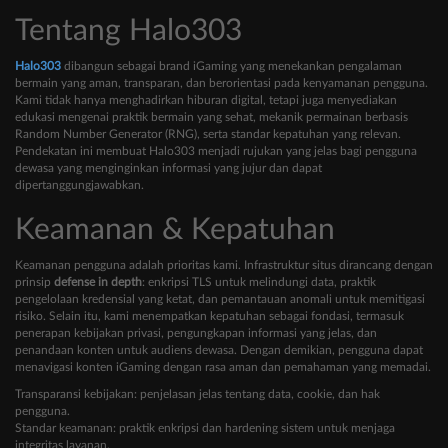
Tentang Halo303
Halo303
dibangun sebagai brand iGaming yang menekankan pengalaman
bermain yang aman, transparan, dan berorientasi pada kenyamanan pengguna.
Kami tidak hanya menghadirkan hiburan digital, tetapi juga menyediakan
edukasi mengenai praktik bermain yang sehat, mekanik permainan berbasis
Random Number Generator (RNG), serta standar kepatuhan yang relevan.
Pendekatan ini membuat Halo303 menjadi rujukan yang jelas bagi pengguna
dewasa yang menginginkan informasi yang jujur dan dapat
dipertanggungjawabkan.
Keamanan & Kepatuhan
Keamanan pengguna adalah prioritas kami. Infrastruktur situs dirancang dengan
prinsip
defense in depth
: enkripsi TLS untuk melindungi data, praktik
pengelolaan kredensial yang ketat, dan pemantauan anomali untuk memitigasi
risiko. Selain itu, kami menempatkan kepatuhan sebagai fondasi, termasuk
penerapan kebijakan privasi, pengungkapan informasi yang jelas, dan
penandaan konten untuk audiens dewasa. Dengan demikian, pengguna dapat
menavigasi konten iGaming dengan rasa aman dan pemahaman yang memadai.
Transparansi kebijakan: penjelasan jelas tentang data, cookie, dan hak
pengguna.
Standar keamanan: praktik enkripsi dan hardening sistem untuk menjaga
integritas layanan.