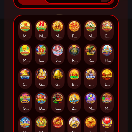
MAHJONG FORTUNE
MAHJONG WINS
Mahjong Fortune 3
Fortune Mahjong
Mahjong Fortune 2: Dragon Riches
Caishen Mahjong: Triple Luck
MAHJONG BONUS
Lotus Lanterns: Dragon's Fortune
Starlight Princess 2000
RAGE T-REX
RAGE T-REX 2
Huffin’ And Puffin’ Rising
Choo Choo Riches
Galloping Horse Fortune
GOLDEN DRAGON EGG
BOWLS OF FORTUNE
LIBERTY HEROINER
LUCKY BUDDHA
Gems Bonanza
Big Bad Wolf
Chili Chili Hot
ZEUS POWER
Mythic Gems: Five Realms
Mummy’s Treasure Quest 2