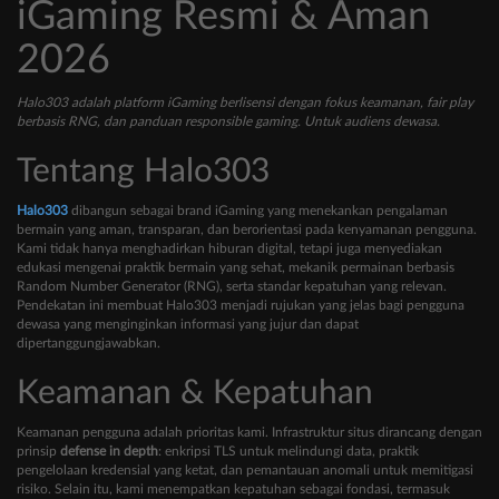
iGaming Resmi & Aman
2026
Halo303 adalah platform iGaming berlisensi dengan fokus keamanan, fair play
berbasis RNG, dan panduan responsible gaming. Untuk audiens dewasa.
Tentang Halo303
Halo303
dibangun sebagai brand iGaming yang menekankan pengalaman
bermain yang aman, transparan, dan berorientasi pada kenyamanan pengguna.
Kami tidak hanya menghadirkan hiburan digital, tetapi juga menyediakan
edukasi mengenai praktik bermain yang sehat, mekanik permainan berbasis
Random Number Generator (RNG), serta standar kepatuhan yang relevan.
Pendekatan ini membuat Halo303 menjadi rujukan yang jelas bagi pengguna
dewasa yang menginginkan informasi yang jujur dan dapat
dipertanggungjawabkan.
Keamanan & Kepatuhan
Keamanan pengguna adalah prioritas kami. Infrastruktur situs dirancang dengan
prinsip
defense in depth
: enkripsi TLS untuk melindungi data, praktik
pengelolaan kredensial yang ketat, dan pemantauan anomali untuk memitigasi
risiko. Selain itu, kami menempatkan kepatuhan sebagai fondasi, termasuk