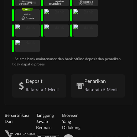
* Selama bank maintenance dan bank offline deposit dan penarikan
tidak dapat diproses
Deposit
Penarikan
Rata-rata 1 Menit
Rata-rata 5 Menit
Bersertifikasi
Tanggung
Browser
Dari
Jawab
Yang
Bermain
Didukung