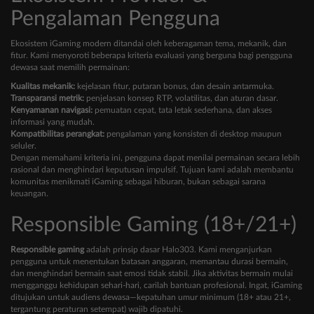
Pengalaman Pengguna
Ekosistem iGaming modern ditandai oleh keberagaman tema, mekanik, dan
fitur. Kami menyoroti beberapa kriteria evaluasi yang berguna bagi pengguna
dewasa saat memilih permainan:
Kualitas mekanik:
kejelasan fitur, putaran bonus, dan desain antarmuka.
Transparansi metrik:
penjelasan konsep RTP, volatilitas, dan aturan dasar.
Kenyamanan navigasi:
pemuatan cepat, tata letak sederhana, dan akses
informasi yang mudah.
Kompatibilitas perangkat:
pengalaman yang konsisten di desktop maupun
seluler.
Dengan memahami kriteria ini, pengguna dapat menilai permainan secara lebih
rasional dan menghindari keputusan impulsif. Tujuan kami adalah membantu
komunitas menikmati iGaming sebagai hiburan, bukan sebagai sarana
keuangan.
Responsible Gaming (18+/21+)
Responsible gaming
adalah prinsip dasar Halo303. Kami menganjurkan
pengguna untuk menentukan batasan anggaran, memantau durasi bermain,
dan menghindari bermain saat emosi tidak stabil. Jika aktivitas bermain mulai
mengganggu kehidupan sehari-hari, carilah bantuan profesional. Ingat, iGaming
ditujukan untuk audiens dewasa—kepatuhan umur minimum (18+ atau 21+,
tergantung peraturan setempat) wajib dipatuhi.