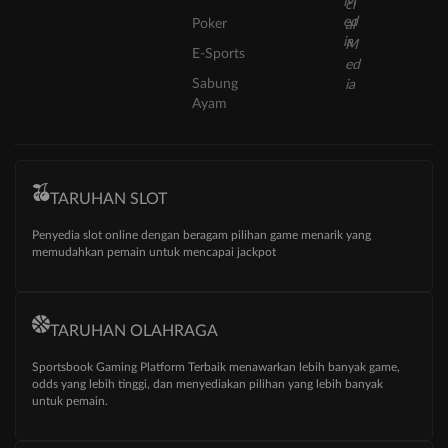
Poker
E-Sports
Sabung
Ayam
TARUHAN SLOT
Penyedia slot online dengan beragam pilihan game menarik yang
memudahkan pemain untuk mencapai jackpot
TARUHAN OLAHRAGA
Sportsbook Gaming Platform Terbaik menawarkan lebih banyak game,
odds yang lebih tinggi, dan menyediakan pilihan yang lebih banyak
untuk pemain.