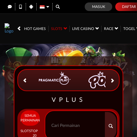
MASUK
DAFTAR
IDR
12,670,086,
HOT GAMES
SLOTS
LIVE CASINO
RACE
TOGEL
VPLUS
SEMUA
PERMAINAN
SLOTS
TOP
20