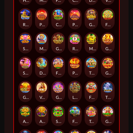
Huffin’ And Puffin’ Ultra Wheel
MUMMY'S CURSE
Fuyu Phoenix
Crown of Olympus
Dragon Link Collection
VEGAS CASH LINK
Riches Express
Pompeii’s Blaze 1000
Crazy Chicken
Pompeil Blaze
Gold Rush Mania
Fortune Gold Pots
Super Gold Arowana
Make America Great Again
GOLDEN FAFAFA
RICH PIGGIES WORLD
Money Piggies
GOLD AROWANA
Skeleton Thief
Dragon Link Fortune
FIVE BLESSINGS ARRIVE
Phoenix's Golden Basin
THE PUPPIES IN EGYPT
GONG XI FA CAI
GOLDEN TRAIN 2
Valiant of Athena
Gold Wheel Jackpot
LEGEND OF SPOOKY LINK
FORTUNE GOD BLESSING
Thor's Hammer
Aztlan Gems
AZTLAN GEMS2
SNAPPY CARNIVAL
Feeding Time
Triple Spin Xtreme
GONG XI FA CAI