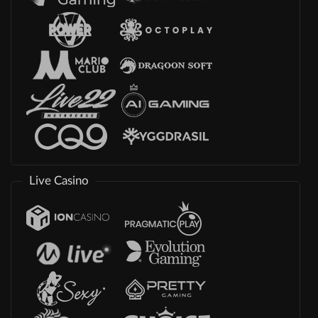
Live Casino