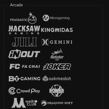
Arcade