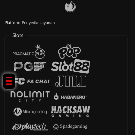
Platform Penyedia Layanan
Slots