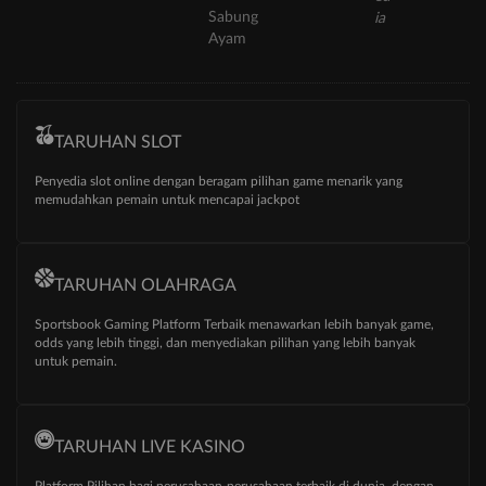
Sabung
Ayam
TARUHAN SLOT
Penyedia slot online dengan beragam pilihan game menarik yang
memudahkan pemain untuk mencapai jackpot
TARUHAN OLAHRAGA
Sportsbook Gaming Platform Terbaik menawarkan lebih banyak game,
odds yang lebih tinggi, dan menyediakan pilihan yang lebih banyak
untuk pemain.
TARUHAN LIVE KASINO