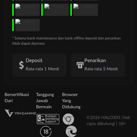
* Selama bank maintenance dan bank offline deposit dan penarikan
tidak dapat diproses
Deposit
Penarikan
Rata-rata 1 Menit
Rata-rata 5 Menit
Bersertifikasi
Tanggung
Browser
Dari
Jawab
Yang
Bermain
Didukung
©2026 HALO303. Hak
cipta dilindungi | 18+