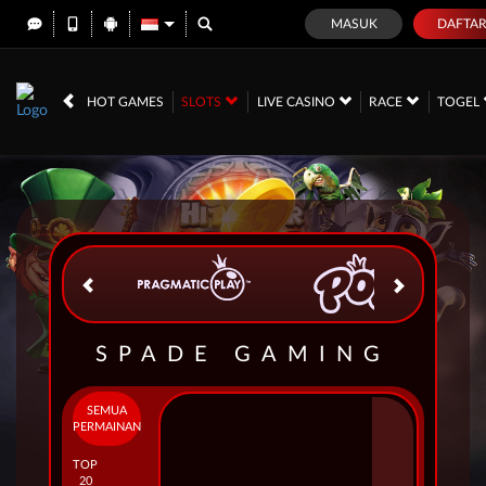
MASUK
DAFTA
IDR
12,735,496,
HOT GAMES
SLOTS
LIVE CASINO
RACE
TOGEL
SPADE GAMING
SEMUA
PERMAINAN
TOP
20