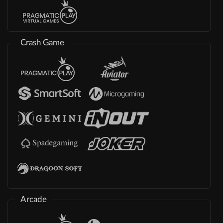
Crash Game
Arcade