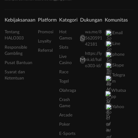
Kebijaksanaan
Platform
Kategori
Dukungan
Komunitas
Tentang
Promosi
Hot
wa.me/8
Email
HALO303
Games
5620591
Loyalty
Line
42181
Responsible
Slots
Referral
Gambling
https://ly
phone
Live
nk.id/hal
Pusat Bantuan
Casino
Skype
o303-id/
Syarat dan
Race
Telegra
Ketentuan
Togel
m
Olahraga
Whatsa
pp
Crash
Game
Yahoo
Arcade
Poker
E-Sports