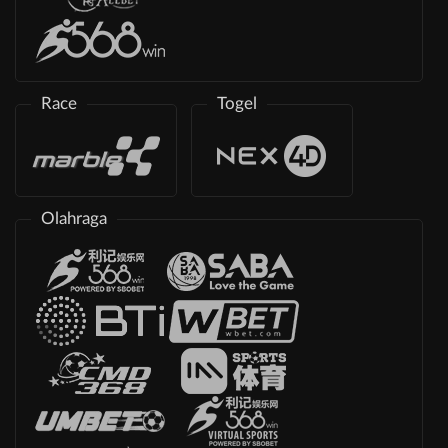
Race
Togel
Olahraga