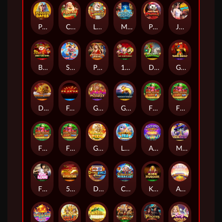
Pharaoh Gates
Christmas Tree of Wonders
Lucky Horse
Mayan Gems
Ping Pong Panda
Juicy Market
Baby Cai Shen
Sugar Party
Princess Wang
168 Fortunes
Double Fortune
Golden Chicken
Dragon Gold
FaFaFa
Golden Monkey
Golden Whale
Fiery Sevens Hot 5
Fiery Sevens Hot 20
Fiery Sevens Hot 50
Fiery Sevens Hot 100
Golden Pixiu
Lucky Twin Sea
Alchemy Quest Level Up
Magic Kitty
First Love
5 Fortune
Double Flame
Christmas Miracles
King Pharaoh
Alchemy Quest Jackpot